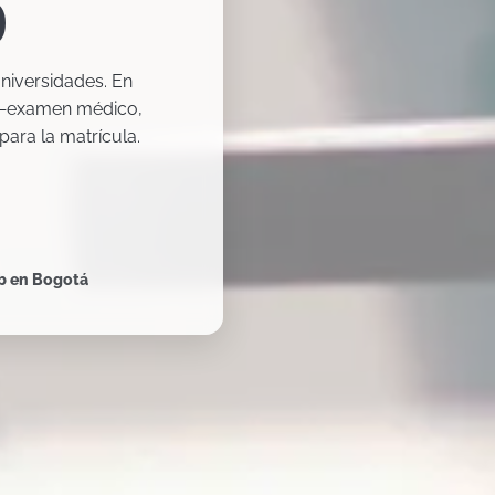
0
universidades. En
examen médico,
para la matrícula.
áb en Bogotá