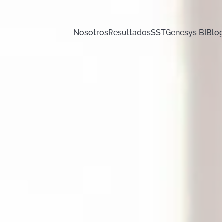
Nosotros
Resultados
SST
Genesys BI
Blo