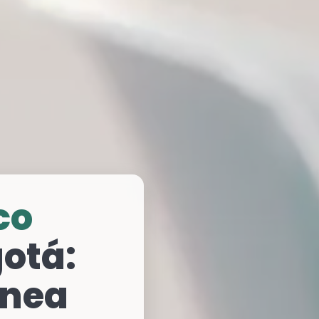
co
otá:
ínea